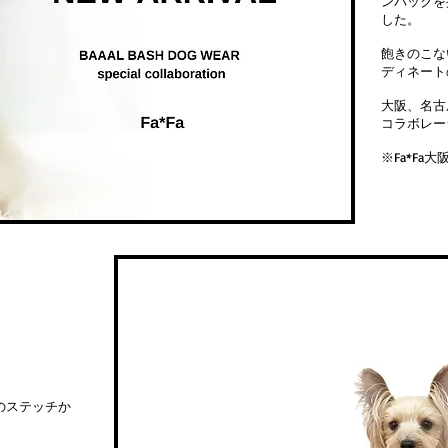
ンパックを
した。
飽きのこな
ディネート
大阪、名古
コラボレー
​※Fa*F
のステッチか